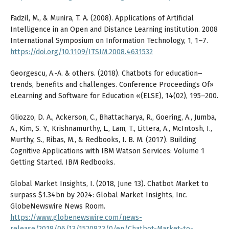
Fadzil, M., & Munira, T. A. (2008). Applications of Artificial
Intelligence in an Open and Distance Learning institution. 2008
International Symposium on Information Technology, 1, 1–7.
https://doi.org/10.1109/ITSIM.2008.4631532
Georgescu, A.-A. & others. (2018). Chatbots for education–
trends, benefits and challenges. Conference Proceedings Of»
eLearning and Software for Education «(ELSE), 14(02), 195–200.
Gliozzo, D. A., Ackerson, C., Bhattacharya, R., Goering, A., Jumba,
A., Kim, S. Y., Krishnamurthy, L., Lam, T., Littera, A., McIntosh, I.,
Murthy, S., Ribas, M., & Redbooks, I. B. M. (2017). Building
Cognitive Applications with IBM Watson Services: Volume 1
Getting Started. IBM Redbooks.
Global Market Insights, I. (2018, June 13). Chatbot Market to
surpass $1.34bn by 2024: Global Market Insights, Inc.
GlobeNewswire News Room.
https://www.globenewswire.com/news-
release/2018/06/13/1520873/0/en/Chatbot-Market-to-