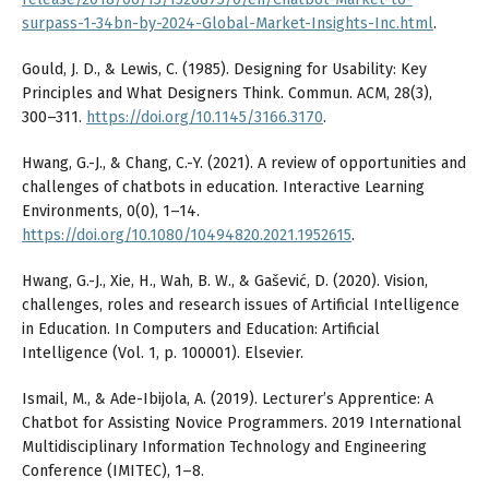
surpass-1-34bn-by-2024-Global-Market-Insights-Inc.html
.
Gould, J. D., & Lewis, C. (1985). Designing for Usability: Key
Principles and What Designers Think. Commun. ACM, 28(3),
300–311.
https://doi.org/10.1145/3166.3170
.
Hwang, G.-J., & Chang, C.-Y. (2021). A review of opportunities and
challenges of chatbots in education. Interactive Learning
Environments, 0(0), 1–14.
https://doi.org/10.1080/10494820.2021.1952615
.
Hwang, G.-J., Xie, H., Wah, B. W., & Gašević, D. (2020). Vision,
challenges, roles and research issues of Artificial Intelligence
in Education. In Computers and Education: Artificial
Intelligence (Vol. 1, p. 100001). Elsevier.
Ismail, M., & Ade-Ibijola, A. (2019). Lecturer’s Apprentice: A
Chatbot for Assisting Novice Programmers. 2019 International
Multidisciplinary Information Technology and Engineering
Conference (IMITEC), 1–8.