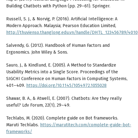
Building Chatbots with Python (pp. 29–61). Springer.
Russell, S. J., & Norvig, P. (2016). Artificial Intelligence: A
Modern Approach. Malaysia; Pearson Education Limited,
http://thuvienso.thanglong.edu.vn/handle/DHTL_123456789/4010
Salvendy, G. (2012). Handbook of Human Factors and
Ergonomics. John Wiley & Sons.
Sauro, J., & Kindlund, E. (2005). A Method to Standardize
Usability Metrics into a Single Score. Proceedings of the
SIGCHI Conference on Human Factors in Computing Systems,
401–409.
https://doi.org/10.1145/1054972.1055028
Shawar, B. A., & Atwell, E. (2007). Chatbots: Are they really
useful? Ldv Forum, 22(1), 29–49.
Techlabs, M. (2020). Complete guide on Bot frameworks.
Maruti Techlabs.
https://marutitech.com/complete-guide-bot-
frameworks/