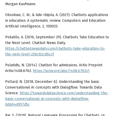
Morgan Kaufmann.
Okonkwo, C. W., & Ade-Ibijola, A. (2021). Chatbots applications
in education: A systematic review. Computers and Education:
Artificial Intelligence, 2, 100033.
Pokatilo, A. (2016, September 29). Chatbots Take Education to
the Next Level. Chatbot News Daily.
https://chatbotnewsdaily.com/chatbots-take-education-to-
the-next-level-23bc02cdbccf
Polatidis, N. (2014). Chatbot for admissions. ArXiv Preprint
ArXiv:1408.6762.
https://arxiv.org/abs/1408.6762v1
Pollard, N. (2018, December 6). Understanding the basic
Conversational AI concepts with Dialogflow. Towards Data
Science.
https://towardsdatascience.com/understanding-the-
basic-conversational-ai-concepts-with-dialogflow-
b0604d957d5c
Raj, S. (2019). Natural Language Processing for Chatbots. In