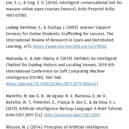
Lim, S. L., & Ong, S. G. (2016). Intelligent conversational bot for
massive online open courses (moocs). ArXiv Preprint ArXiv,
1601.07065.
Ludwig-hardman, S., & Dunlap, J. (2003). Learner Support
Services for Online Students: Scaffolding for success. The
International Review of Research in Open and Distributed
Learning, 4(1).
https://www.learntechlib.org/p/49550/
Mabunda, K., & Ade-Ibijola, A. (2019). PathBot: An Intelligent
Chatbot for Guiding Visitors and Locating Venues. 2019 6th
International Conference on Soft Computing Machine
Intelligence (ISCMI), 160–168.
https://doi.org/10.1109/ISCMI47871.2019.9004411
Marietto, M. das G. B., de Aguiar, R. V., Barbosa, G. de O.,
Botelho, W. T., Pimentel, E., França, R. dos S., & da Silva, V. L.
(2013). Artificial Intelligence Markup Language: A Brief Tutorial.
ArXiv:1307.3091 [Cs].
http://arxiv.org/abs/1307.3091
Nilsson, N. J. (2014). Principles of Artificial Intelligence.