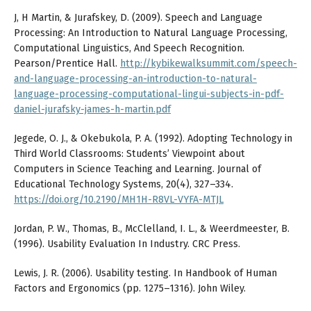
J, H Martin, & Jurafskey, D. (2009). Speech and Language
Processing: An Introduction to Natural Language Processing,
Computational Linguistics, And Speech Recognition.
Pearson/Prentice Hall.
http://kybikewalksummit.com/speech-
and-language-processing-an-introduction-to-natural-
language-processing-computational-lingui-subjects-in-pdf-
daniel-jurafsky-james-h-martin.pdf
Jegede, O. J., & Okebukola, P. A. (1992). Adopting Technology in
Third World Classrooms: Students’ Viewpoint about
Computers in Science Teaching and Learning. Journal of
Educational Technology Systems, 20(4), 327–334.
https://doi.org/10.2190/MH1H-R8VL-VYFA-MTJL
Jordan, P. W., Thomas, B., McClelland, I. L., & Weerdmeester, B.
(1996). Usability Evaluation In Industry. CRC Press.
Lewis, J. R. (2006). Usability testing. In Handbook of Human
Factors and Ergonomics (pp. 1275–1316). John Wiley.