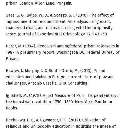
prison. London: Allen Lane, Penguin.
Gaes, G. G., Bales, W. D., & Scaggs, S. J. (2016). The effect of
imprisonment on recommitment: An analysis using exact,
coarsened exact, and radius matching with the propensity
score. Journal of Experimental Criminology, 12, 143-158.
Harer, M. (1994). Reddivism amongfederal prison releasees in
1987: A preliminary report. Washington DC: Federal Bureau of
Prisons.
Hawley, J., Murphy, I., & Souto-Otero, M., (2013). Prison
education and training in Europe, current state-of play and
challenges, Antonio Casella. GHK Consulting
Ignatieff, M., (1978). A Just Measure of Pain: The penitentiary in
the industrial revolution, 1750- 1850. New York: Pantheon
Books.
Ilechukwu, L. C., & Ugwuozor, F. O. (2017). Utilisation of
religious and philosophy education in uplifting the image of