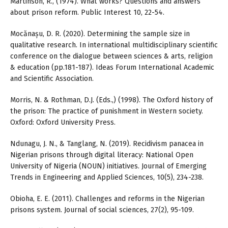
Martinson, R., (1974). What works? Questions and answers
about prison reform. Public Interest 10, 22-54.
Mocănașu, D. R. (2020). Determining the sample size in
qualitative research. In international multidisciplinary scientific
conference on the dialogue between sciences & arts, religion
& education (pp.181-187). Ideas Forum International Academic
and Scientific Association.
Morris, N. & Rothman, D.J. (Eds.,) (1998). The Oxford history of
the prison: The practice of punishment in Western society.
Oxford: Oxford University Press.
Ndunagu, J. N., & Tanglang, N. (2019). Recidivism panacea in
Nigerian prisons through digital literacy: National Open
University of Nigeria (NOUN) initiatives. Journal of Emerging
Trends in Engineering and Applied Sciences, 10(5), 234-238.
Obioha, E. E. (2011). Challenges and reforms in the Nigerian
prisons system. Journal of social sciences, 27(2), 95-109.