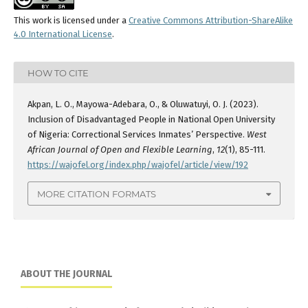
This work is licensed under a
Creative Commons Attribution-ShareAlike
4.0 International License
.
HOW TO CITE
Akpan, L. O., Mayowa-Adebara, O., & Oluwatuyi, O. J. (2023).
Inclusion of Disadvantaged People in National Open University
of Nigeria: Correctional Services Inmates’ Perspective.
West
African Journal of Open and Flexible Learning
,
12
(1), 85-111.
https://wajofel.org/index.php/wajofel/article/view/192
MORE CITATION FORMATS
ABOUT THE JOURNAL