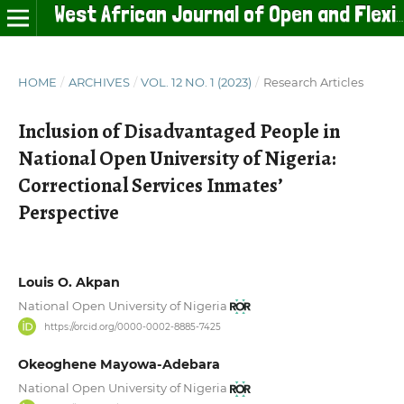
West African Journal of Open and Flexible Learning
HOME
/
ARCHIVES
/
VOL. 12 NO. 1 (2023)
/
Research Articles
Inclusion of Disadvantaged People in
National Open University of Nigeria:
Correctional Services Inmates’
Perspective
Louis O. Akpan
National Open University of Nigeria
https://orcid.org/0000-0002-8885-7425
Okeoghene Mayowa-Adebara
National Open University of Nigeria