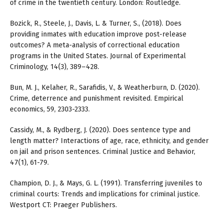
of crime in the twentieth century. London: Routledge.
Bozick, R., Steele, J., Davis, L. & Turner, S., (2018). Does
providing inmates with education improve post-release
outcomes? A meta-analysis of correctional education
programs in the United States. Journal of Experimental
Criminology, 14(3), 389–428.
Bun, M. J., Kelaher, R., Sarafidis, V., & Weatherburn, D. (2020).
Crime, deterrence and punishment revisited. Empirical
economics, 59, 2303-2333.
Cassidy, M., & Rydberg, J. (2020). Does sentence type and
length matter? Interactions of age, race, ethnicity, and gender
on jail and prison sentences. Criminal Justice and Behavior,
47(1), 61-79.
Champion, D. J., & Mays, G. L. (1991). Transferring juveniles to
criminal courts: Trends and implications for criminal justice.
Westport CT: Praeger Publishers.