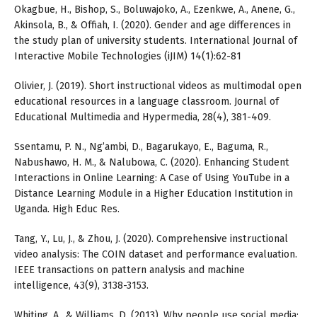
Okagbue, H., Bishop, S., Boluwajoko, A., Ezenkwe, A., Anene, G.,
Akinsola, B., & Offiah, I. (2020). Gender and age differences in
the study plan of university students. International Journal of
Interactive Mobile Technologies (iJIM) 14(1):62-81
Olivier, J. (2019). Short instructional videos as multimodal open
educational resources in a language classroom. Journal of
Educational Multimedia and Hypermedia, 28(4), 381-409.
Ssentamu, P. N., Ng’ambi, D., Bagarukayo, E., Baguma, R.,
Nabushawo, H. M., & Nalubowa, C. (2020). Enhancing Student
Interactions in Online Learning: A Case of Using YouTube in a
Distance Learning Module in a Higher Education Institution in
Uganda. High Educ Res.
Tang, Y., Lu, J., & Zhou, J. (2020). Comprehensive instructional
video analysis: The COIN dataset and performance evaluation.
IEEE transactions on pattern analysis and machine
intelligence, 43(9), 3138-3153.
Whiting, A., & Williams, D. (2013). Why people use social media: