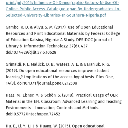
print/july2015/Influence-Of-Demographic-Factors-N-Use-Of-
Online-Public-Access-Catalogue-opac-By-Undergraduates-In-
Selected-University-Libraries-In-Southern-Nigeria.pdf
Gambo, R. D. & Aliyu, S. M. (2017). Use of Open Educational
Resources and Print Educational Materials by Federal College
of Education Katsina, Nigeria: A Study. DESIDOC Journal of
Library & Information Technology, 37(6), 437.
doi:10.14429/djlit.37.6.10628
Grimaldi, P. J., Mallick, D. B., Waters, A. E. & Baraniuk, R. G.
(2019). Do open educational resources improve student
learning? Implications of the access hypothesis. Plos One,
14(3). doi:10.1371/journal.pone.0212508
Haas, M., Ebner, M. & Schön, S. (2018). Practical Usage of OER
Material in the EFL Classroom. Advanced Learning and Teaching
Environments - Innovation, Contents and Methods.
doi:10.5772/intechopen.72452
Hu, E., Li, Y., Li, J. & Huang, W. (2015). Open educational