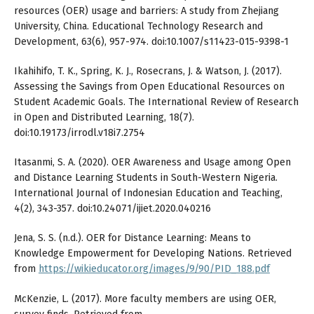
resources (OER) usage and barriers: A study from Zhejiang
University, China. Educational Technology Research and
Development, 63(6), 957-974. doi:10.1007/s11423-015-9398-1
Ikahihifo, T. K., Spring, K. J., Rosecrans, J. & Watson, J. (2017).
Assessing the Savings from Open Educational Resources on
Student Academic Goals. The International Review of Research
in Open and Distributed Learning, 18(7).
doi:10.19173/irrodl.v18i7.2754
Itasanmi, S. A. (2020). OER Awareness and Usage among Open
and Distance Learning Students in South-Western Nigeria.
International Journal of Indonesian Education and Teaching,
4(2), 343-357. doi:10.24071/ijiet.2020.040216
Jena, S. S. (n.d.). OER for Distance Learning: Means to
Knowledge Empowerment for Developing Nations. Retrieved
from
https://wikieducator.org/images/9/90/PID_188.pdf
McKenzie, L. (2017). More faculty members are using OER,