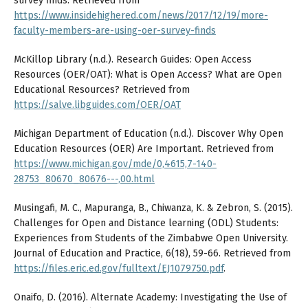
survey finds. Retrieved from
https://www.insidehighered.com/news/2017/12/19/more-
faculty-members-are-using-oer-survey-finds
McKillop Library (n.d.). Research Guides: Open Access
Resources (OER/OAT): What is Open Access? What are Open
Educational Resources? Retrieved from
https://salve.libguides.com/OER/OAT
Michigan Department of Education (n.d.). Discover Why Open
Education Resources (OER) Are Important. Retrieved from
https://www.michigan.gov/mde/0,4615,7-140-
28753_80670_80676---,00.html
Musingafi, M. C., Mapuranga, B., Chiwanza, K. & Zebron, S. (2015).
Challenges for Open and Distance learning (ODL) Students:
Experiences from Students of the Zimbabwe Open University.
Journal of Education and Practice, 6(18), 59-66. Retrieved from
https://files.eric.ed.gov/fulltext/EJ1079750.pdf
.
Onaifo, D. (2016). Alternate Academy: Investigating the Use of