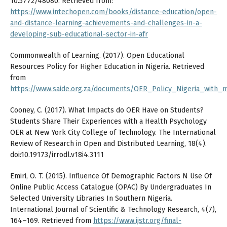
10.5772/48080. Retrieved from:
https://www.intechopen.com/books/distance-education/open-
and-distance-learning-achievements-and-challenges-in-a-
developing-sub-educational-sector-in-afr
Commonwealth of Learning. (2017). Open Educational
Resources Policy for Higher Education in Nigeria. Retrieved
from
https://www.saide.org.za/documents/OER_Policy_Nigeria_with_m
Cooney, C. (2017). What Impacts do OER Have on Students?
Students Share Their Experiences with a Health Psychology
OER at New York City College of Technology. The International
Review of Research in Open and Distributed Learning, 18(4).
doi:10.19173/irrodl.v18i4.3111
Emiri, O. T. (2015). Influence Of Demographic Factors N Use Of
Online Public Access Catalogue (OPAC) By Undergraduates In
Selected University Libraries In Southern Nigeria.
International Journal of Scientific & Technology Research, 4(7),
164–169. Retrieved from
https://www.ijstr.org/final-