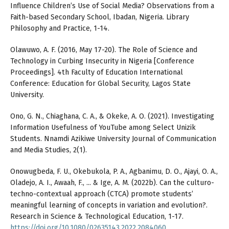
Influence Children’s Use of Social Media? Observations from a
Faith-based Secondary School, Ibadan, Nigeria. Library
Philosophy and Practice, 1-14.
Olawuwo, A. F. (2016, May 17-20). The Role of Science and
Technology in Curbing Insecurity in Nigeria [Conference
Proceedings]. 4th Faculty of Education International
Conference: Education for Global Security, Lagos State
University.
Ono, G. N., Chiaghana, C. A., & Okeke, A. O. (2021). Investigating
Information Usefulness of YouTube among Select Unizik
Students. Nnamdi Azikiwe University Journal of Communication
and Media Studies, 2(1).
Onowugbeda, F. U., Okebukola, P. A., Agbanimu, D. O., Ajayi, O. A.,
Oladejo, A. I., Awaah, F., ... & Ige, A. M. (2022b). Can the culturo-
techno-contextual approach (CTCA) promote students’
meaningful learning of concepts in variation and evolution?.
Research in Science & Technological Education, 1-17.
https://doi.org/10.1080/02635143.2022.2084060