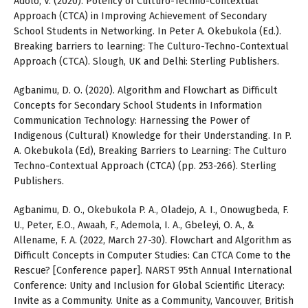
Adolo, V. (2020). Potency of Culturo-Techno-Contextual
Approach (CTCA) in Improving Achievement of Secondary
School Students in Networking. In Peter A. Okebukola (Ed.).
Breaking barriers to learning: The Culturo-Techno-Contextual
Approach (CTCA). Slough, UK and Delhi: Sterling Publishers.
Agbanimu, D. O. (2020). Algorithm and Flowchart as Difficult
Concepts for Secondary School Students in Information
Communication Technology: Harnessing the Power of
Indigenous (Cultural) Knowledge for their Understanding. In P.
A. Okebukola (Ed), Breaking Barriers to Learning: The Culturo
Techno-Contextual Approach (CTCA) (pp. 253-266). Sterling
Publishers.
Agbanimu, D. O., Okebukola P. A., Oladejo, A. I., Onowugbeda, F.
U., Peter, E.O., Awaah, F., Ademola, I. A., Gbeleyi, O. A., &
Allename, F. A. (2022, March 27-30). Flowchart and Algorithm as
Difficult Concepts in Computer Studies: Can CTCA Come to the
Rescue? [Conference paper]. NARST 95th Annual International
Conference: Unity and Inclusion for Global Scientific Literacy:
Invite as a Community. Unite as a Community, Vancouver, British