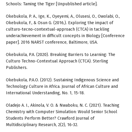
Schools: Taming the Tiger [Unpublished article].
Okebukola, P. A., Ige, K., Oyeyemi, A., Olusesi, O., Owolabi, O.,
Okebukola, F., & Osun G. (2016,). Exploring the impact of
culturo-tecno-contextual-approach (CTCA) in tackling
underachievement in difficult concepts in Biology [Conference
paper]. 2016 NARST conference, Baltimore, USA.
Okebukola, P.A. (2020). Breaking Barriers to Learning: The
Culturo Techno-Contextual Approach (CTCA). Sterling
Publishers.
Okebukola, P.A.O. (2012). Sustaining Indigenous Science and
Technology Culture in Africa. Journal of African Culture and
International Understanding, No. 1, 15-18.
Oladejo A. I., Akinola, V. O. & Nwaboku, N. C. (2021). Teaching
Chemistry with Computer Simulation: Would Senior School
Students Perform Better? Crawford Journal of
Multidisciplinary Research, 2(2), 16-32.