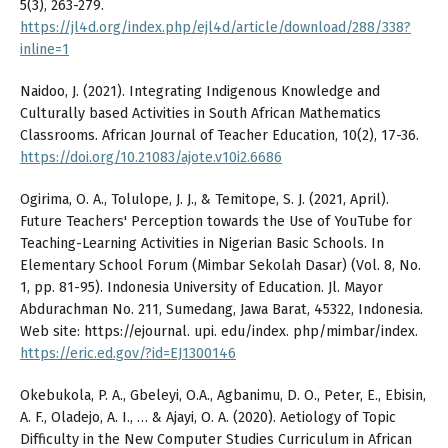
5(3), 263-279.
https://jl4d.org/index.php/ejl4d/article/download/288/338?
inline=1
Naidoo, J. (2021). Integrating Indigenous Knowledge and
Culturally based Activities in South African Mathematics
Classrooms. African Journal of Teacher Education, 10(2), 17-36.
https://doi.org/10.21083/ajote.v10i2.6686
Ogirima, O. A., Tolulope, J. J., & Temitope, S. J. (2021, April).
Future Teachers' Perception towards the Use of YouTube for
Teaching-Learning Activities in Nigerian Basic Schools. In
Elementary School Forum (Mimbar Sekolah Dasar) (Vol. 8, No.
1, pp. 81-95). Indonesia University of Education. Jl. Mayor
Abdurachman No. 211, Sumedang, Jawa Barat, 45322, Indonesia.
Web site: https://ejournal. upi. edu/index. php/mimbar/index.
https://eric.ed.gov/?id=EJ1300146
Okebukola, P. A., Gbeleyi, O.A., Agbanimu, D. O., Peter, E., Ebisin,
A. F., Oladejo, A. I., … & Ajayi, O. A. (2020). Aetiology of Topic
Difficulty in the New Computer Studies Curriculum in African