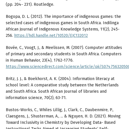
(pp. 204- 231). Routledge.
Bogopa, D. L. (2012). The importance of indigenous games: the
selected cases of indigenous games in South Africa. Indilinga
African Journal of Indigenous Knowledge Systems, 11(2), 245-
256.
https://hdl.handle.net/10520/EJC132012
Bovée, C., Voogt, J., & Meelissen, M. (2007). Computer attitudes
of primary and secondary students in South Africa. Computers
in Human Behavior, 23(4), 1762-1776.
https://www.sciencedirect.com/science/article/pii/S0747563205
Britz, J. J., & Boekhorst, A. K. (2004). Information literacy at
school level: A comparative study between the Netherlands
and South Africa. South African Journal of libraries and
information science, 70(2), 63-71.
Bustos-Works, C., Whiles Lillig, J., Clark, C., Daubenmire, P.,
Claesgens, J., Shusterman, A., ... & Nguyen, H. D. (2021). Moving
Toward Inclusivity in Chemistry by Developing Data- Based
Instructional Tasks Aimed at Increasing Students’ Self-