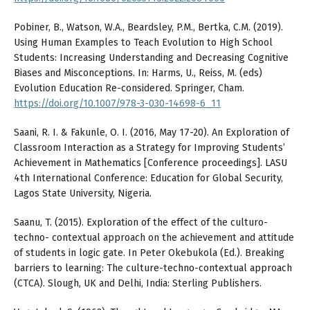
Pobiner, B., Watson, W.A., Beardsley, P.M., Bertka, C.M. (2019).
Using Human Examples to Teach Evolution to High School
Students: Increasing Understanding and Decreasing Cognitive
Biases and Misconceptions. In: Harms, U., Reiss, M. (eds)
Evolution Education Re-considered. Springer, Cham.
https://doi.org/10.1007/978-3-030-14698-6_11
Saani, R. I. & Fakunle, O. I. (2016, May 17-20). An Exploration of
Classroom Interaction as a Strategy for Improving Students’
Achievement in Mathematics [Conference proceedings]. LASU
4th International Conference: Education for Global Security,
Lagos State University, Nigeria.
Saanu, T. (2015). Exploration of the effect of the culturo-
techno- contextual approach on the achievement and attitude
of students in logic gate. In Peter Okebukola (Ed.). Breaking
barriers to learning: The culture-techno-contextual approach
(CTCA). Slough, UK and Delhi, India: Sterling Publishers.