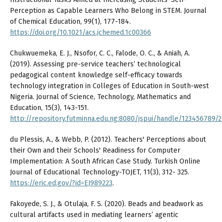
Perception as Capable Learners Who Belong in STEM. Journal
of Chemical Education, 99(1), 177-184.
https://doi.org/10.1021/acs.jchemed.1c00366
Chukwuemeka, E. J., Nsofor, C. C., Falode, O. C., & Aniah, A.
(2019). Assessing pre-service teachers’ technological
pedagogical content knowledge self-efficacy towards
technology integration in Colleges of Education in South-west
Nigeria. Journal of Science, Technology, Mathematics and
Education, 15(3), 143-151.
http://repository.futminna.edu.ng:8080/jspui/handle/123456789/
du Plessis, A., & Webb, P. (2012). Teachers' Perceptions about
their Own and their Schools' Readiness for Computer
Implementation: A South African Case Study. Turkish Online
Journal of Educational Technology-TOJET, 11(3), 312- 325.
https://eric.ed.gov/?id=EJ989223
.
Fakoyede, S. J., & Otulaja, F. S. (2020). Beads and beadwork as
cultural artifacts used in mediating learners’ agentic