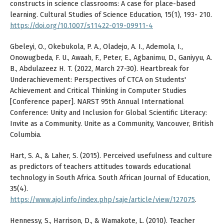
constructs in science classrooms: A case for place-based
learning. Cultural Studies of Science Education, 15(1), 193- 210.
https://doi.org/10.1007/s11422-019-09911-4
Gbeleyi, O., Okebukola, P. A., Oladejo, A. I., Ademola, I.,
Onowugbeda, F. U., Awaah, F., Peter, E., Agbanimu, D., Ganiyyu, A.
B., Abdulazeez H. T. (2022, March 27-30). Heartbreak for
Underachievement: Perspectives of CTCA on Students'
Achievement and Critical Thinking in Computer Studies
[Conference paper]. NARST 95th Annual International
Conference: Unity and Inclusion for Global Scientific Literacy:
Invite as a Community. Unite as a Community, Vancouver, British
Columbia.
Hart, S. A., & Laher, S. (2015). Perceived usefulness and culture
as predictors of teachers attitudes towards educational
technology in South Africa. South African Journal of Education,
35(4).
https://www.ajol.info/index.php/saje/article/view/127075
.
Hennessy, S., Harrison, D., & Wamakote, L. (2010). Teacher