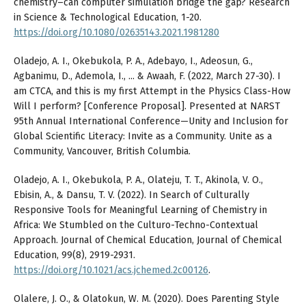
chemistry–can computer simulation bridge the gap? Research
in Science & Technological Education, 1-20.
https://doi.org/10.1080/02635143.2021.1981280
Oladejo, A. I., Okebukola, P. A., Adebayo, I., Adeosun, G.,
Agbanimu, D., Ademola, I., ... & Awaah, F. (2022, March 27-30). I
am CTCA, and this is my first Attempt in the Physics Class-How
Will I perform? [Conference Proposal]. Presented at NARST
95th Annual International Conference—Unity and Inclusion for
Global Scientific Literacy: Invite as a Community. Unite as a
Community, Vancouver, British Columbia.
Oladejo, A. I., Okebukola, P. A., Olateju, T. T., Akinola, V. O.,
Ebisin, A., & Dansu, T. V. (2022). In Search of Culturally
Responsive Tools for Meaningful Learning of Chemistry in
Africa: We Stumbled on the Culturo-Techno-Contextual
Approach. Journal of Chemical Education, Journal of Chemical
Education, 99(8), 2919-2931.
https://doi.org/10.1021/acs.jchemed.2c00126
.
Olalere, J. O., & Olatokun, W. M. (2020). Does Parenting Style