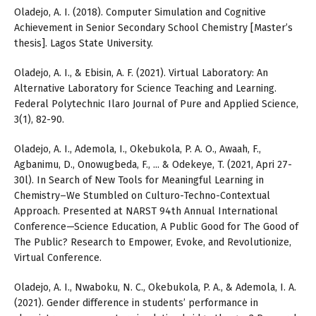
Oladejo, A. I. (2018). Computer Simulation and Cognitive
Achievement in Senior Secondary School Chemistry [Master’s
thesis]. Lagos State University.
Oladejo, A. I., & Ebisin, A. F. (2021). Virtual Laboratory: An
Alternative Laboratory for Science Teaching and Learning.
Federal Polytechnic Ilaro Journal of Pure and Applied Science,
3(1), 82-90.
Oladejo, A. I., Ademola, I., Okebukola, P. A. O., Awaah, F.,
Agbanimu, D., Onowugbeda, F., ... & Odekeye, T. (2021, Apri 27-
30l). In Search of New Tools for Meaningful Learning in
Chemistry–We Stumbled on Culturo-Techno-Contextual
Approach. Presented at NARST 94th Annual International
Conference—Science Education, A Public Good for The Good of
The Public? Research to Empower, Evoke, and Revolutionize,
Virtual Conference.
Oladejo, A. I., Nwaboku, N. C., Okebukola, P. A., & Ademola, I. A.
(2021). Gender difference in students’ performance in