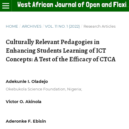
West African Journal of Open and Flexible Learning
HOME
/
ARCHIVES
/
VOL. 11 NO. 1 (2022)
/
Research Articles
Culturally Relevant Pedagogies in
Enhancing Students Learning of ICT
Concepts: A Test of the Efficacy of CTCA
Adekunle I. Oladejo
Okebukola Science Foundation, Nigeria;
Victor O. Akinola
Aderonke F. Ebisin