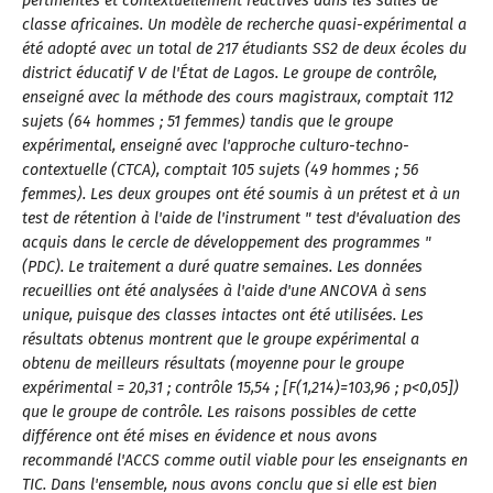
pertinentes et contextuellement réactives dans les salles de
classe africaines. Un modèle de recherche quasi-expérimental a
été adopté avec un total de 217 étudiants SS2 de deux écoles du
district éducatif V de l'État de Lagos. Le groupe de contrôle,
enseigné avec la méthode des cours magistraux, comptait 112
sujets (64 hommes ; 51 femmes) tandis que le groupe
expérimental, enseigné avec l'approche culturo-techno-
contextuelle (CTCA), comptait 105 sujets (49 hommes ; 56
femmes). Les deux groupes ont été soumis à un prétest et à un
test de rétention à l'aide de l'instrument " test d'évaluation des
acquis dans le cercle de développement des programmes "
(PDC). Le traitement a duré quatre semaines. Les données
recueillies ont été analysées à l'aide d'une ANCOVA à sens
unique, puisque des classes intactes ont été utilisées. Les
résultats obtenus montrent que le groupe expérimental a
obtenu de meilleurs résultats (moyenne pour le groupe
expérimental = 20,31 ; contrôle 15,54 ; [F(1,214)=103,96 ; p<0,05])
que le groupe de contrôle. Les raisons possibles de cette
différence ont été mises en évidence et nous avons
recommandé l'ACCS comme outil viable pour les enseignants en
TIC. Dans l'ensemble, nous avons conclu que si elle est bien