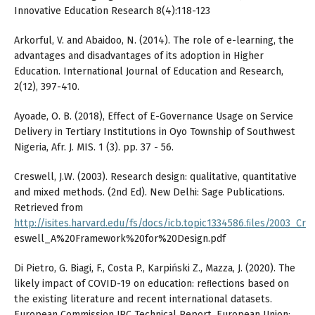
Innovative Education Research 8(4):118-123
Arkorful, V. and Abaidoo, N. (2014). The role of e-learning, the
advantages and disadvantages of its adoption in Higher
Education. International Journal of Education and Research,
2(12), 397-410.
Ayoade, O. B. (2018), Eﬀect of E-Governance Usage on Service
Delivery in Tertiary Institutions in Oyo Township of Southwest
Nigeria, Afr. J. MIS. 1 (3). pp. 37 - 56.
Creswell, J.W. (2003). Research design: qualitative, quantitative
and mixed methods. (2nd Ed). New Delhi: Sage Publications.
Retrieved from
http://isites.harvard.edu/fs/docs/icb.topic1334586.ﬁles/2003_Cr
eswell_A%20Framework%20for%20Design.pdf
Di Pietro, G. Biagi, F., Costa P., Karpiński Z., Mazza, J. (2020). The
likely impact of COVID-19 on education: reﬂections based on
the existing literature and recent international datasets.
European Commission JRC Technical Report. European Union: