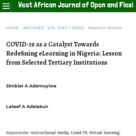
West African Journal of Open and Flexible Learning
HOME
/
ARCHIVES
/
VOL. 9 NO. 1 (2020)
/
Research Articles
COVID-19 as a Catalyst Towards
Redeﬁning eLearning in Nigeria: Lesson
from Selected Tertiary Institutions
Simbiat A Ademuyiwa
Lateef A Adelakun
Keywords:
Instructional media, Covid-19, Virtual learning,