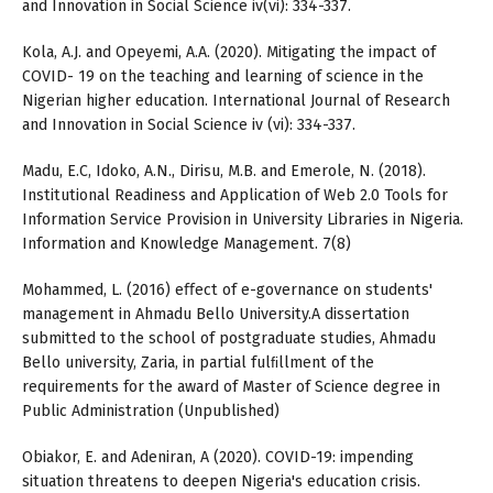
and Innovation in Social Science iv(vi): 334-337.
Kola, A.J. and Opeyemi, A.A. (2020). Mitigating the impact of
COVID- 19 on the teaching and learning of science in the
Nigerian higher education. International Journal of Research
and Innovation in Social Science iv (vi): 334-337.
Madu, E.C, Idoko, A.N., Dirisu, M.B. and Emerole, N. (2018).
Institutional Readiness and Application of Web 2.0 Tools for
Information Service Provision in University Libraries in Nigeria.
Information and Knowledge Management. 7(8)
Mohammed, L. (2016) eﬀect of e-governance on students'
management in Ahmadu Bello University.A dissertation
submitted to the school of postgraduate studies, Ahmadu
Bello university, Zaria, in partial fulﬁllment of the
requirements for the award of Master of Science degree in
Public Administration (Unpublished)
Obiakor, E. and Adeniran, A (2020). COVID-19: impending
situation threatens to deepen Nigeria's education crisis.