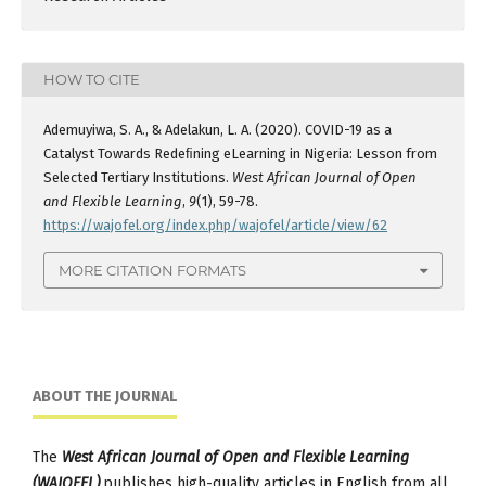
HOW TO CITE
Ademuyiwa, S. A., & Adelakun, L. A. (2020). COVID-19 as a
Catalyst Towards Redeﬁning eLearning in Nigeria: Lesson from
Selected Tertiary Institutions.
West African Journal of Open
and Flexible Learning
,
9
(1), 59-78.
https://wajofel.org/index.php/wajofel/article/view/62
MORE CITATION FORMATS
ABOUT THE JOURNAL
The
West African Journal of Open and Flexible Learning
(WAJOFEL)
publishes high-quality articles in English from all