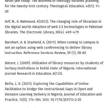
never jam today: The dilemma of theology libraries planning
for the twenty-ﬁrst century. Theological Education, 40(1), 11-
30
Arif, M., & Mahmood, K(2012). The changing role of librarians in
the digital world: Adoption of web 2.3 technologies in Pakistani
libraries. The Electronic Library, 30(4), 469-479
Barnhart, A. & Stanﬁeld, A. (2011). When coming to campus is
not an option: using web conferencing to deliver library
instruction. Reference Services Review, 39 (1), 58-65
Bature, I. (2009). Utilization of library resources by students of
tertiary institutions in Kebbi state of Nigeria. International
Journal Research in Education, 6(1/2).
Bello, L. K. (2021). Exploring the Capabilities of Online
Facilitation to bridge the Instructional Gaps in Open and
Distance Learning Delivery in Nigeria. Journal of Education and
Practice, 12(3), 174-184. DOI: 10.7176/JEP/12-3-20