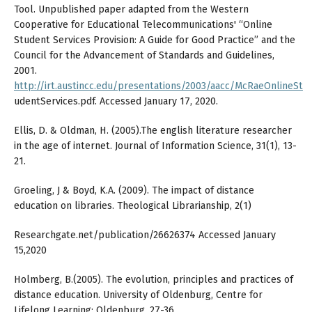
Tool. Unpublished paper adapted from the Western
Cooperative for Educational Telecommunications' “Online
Student Services Provision: A Guide for Good Practice” and the
Council for the Advancement of Standards and Guidelines,
2001.
http://irt.austincc.edu/presentations/2003/aacc/McRaeOnlineSt
udentServices.pdf. Accessed January 17, 2020.
Ellis, D. & Oldman, H. (2005).The english literature researcher
in the age of internet. Journal of Information Science, 31(1), 13-
21.
Groeling, J & Boyd, K.A. (2009). The impact of distance
education on libraries. Theological Librarianship, 2(1)
Researchgate.net/publication/26626374 Accessed January
15,2020
Holmberg, B.(2005). The evolution, principles and practices of
distance education. University of Oldenburg, Centre for
Lifelong Learning: Oldenburg, 27-36