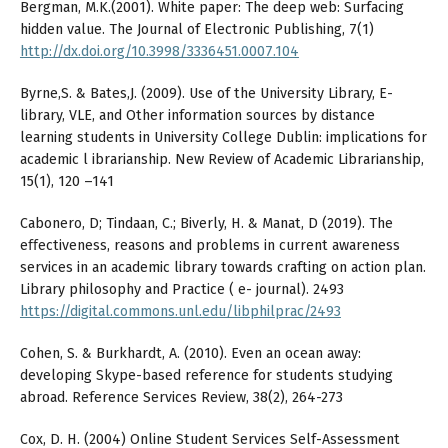
Bergman, M.K.(2001). White paper: The deep web: Surfacing
hidden value. The Journal of Electronic Publishing, 7(1)
http://dx.doi.org/10.3998/3336451.0007.104
Byrne,S. & Bates,J. (2009). Use of the University Library, E-
library, VLE, and Other information sources by distance
learning students in University College Dublin: implications for
academic l ibrarianship. New Review of Academic Librarianship,
15(1), 120 –141
Cabonero, D; Tindaan, C.; Biverly, H. & Manat, D (2019). The
eﬀectiveness, reasons and problems in current awareness
services in an academic library towards crafting on action plan.
Library philosophy and Practice ( e- journal). 2493
https://digital.commons.unl.edu/libphilprac/2493
Cohen, S. & Burkhardt, A. (2010). Even an ocean away:
developing Skype-based reference for students studying
abroad. Reference Services Review, 38(2), 264-273
Cox, D. H. (2004) Online Student Services Self-Assessment