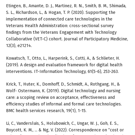
Etingen, B., Amante, D. J., Martinez, R. N., Smith, B. M., Shimada,
S. L., Richardson, L., & Hogan, T. P. (2020). Supporting the
implementation of connected care technologies in the
Veterans Health Administration: cross-sectional survey
findings from the Veterans Engagement with Technology
Collaborative (VET-C) cohort. Journal of Participatory Medicine,
12(3), e21214.
Kowatsch, T., Otto, L., Harperink, S., Cotti, A., & Schlieter, H.
(2019). A design and evaluation framework for digital health
interventions. IT-Information Technology, 61(5-6), 253-263.
Krick, T., Huter, K., Domhoff, D., Schmidt, A., Rothgang, H., &
Wolf- Ostermann, K. (2019). Digital technology and nursing
care: a scoping review on acceptance, effectiveness and
efficiency studies of informal and formal care technologies.
BMC health services research, 19(1), 1-15.
Li, C., Vandersluis, S., Holubowich, C., Ungar, W. J., Goh, E. S.,
Boycott, K. M., ... & Ng, V. (2022). Correspondence on “cost or