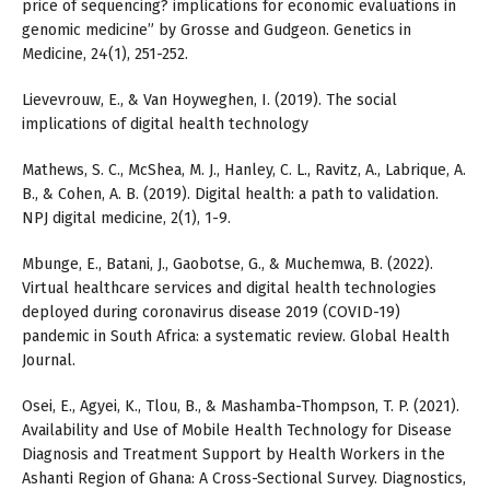
price of sequencing? implications for economic evaluations in
genomic medicine” by Grosse and Gudgeon. Genetics in
Medicine, 24(1), 251-252.
Lievevrouw, E., & Van Hoyweghen, I. (2019). The social
implications of digital health technology
Mathews, S. C., McShea, M. J., Hanley, C. L., Ravitz, A., Labrique, A.
B., & Cohen, A. B. (2019). Digital health: a path to validation.
NPJ digital medicine, 2(1), 1-9.
Mbunge, E., Batani, J., Gaobotse, G., & Muchemwa, B. (2022).
Virtual healthcare services and digital health technologies
deployed during coronavirus disease 2019 (COVID-19)
pandemic in South Africa: a systematic review. Global Health
Journal.
Osei, E., Agyei, K., Tlou, B., & Mashamba-Thompson, T. P. (2021).
Availability and Use of Mobile Health Technology for Disease
Diagnosis and Treatment Support by Health Workers in the
Ashanti Region of Ghana: A Cross-Sectional Survey. Diagnostics,