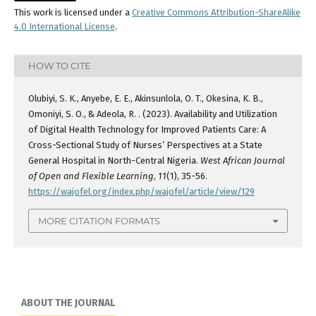
This work is licensed under a
Creative Commons Attribution-ShareAlike
4.0 International License
.
HOW TO CITE
Olubiyi, S. K., Anyebe, E. E., Akinsunlola, O. T., Okesina, K. B.,
Omoniyi, S. O., & Adeola, R. . (2023). Availability and Utilization
of Digital Health Technology for Improved Patients Care: A
Cross-Sectional Study of Nurses’ Perspectives at a State
General Hospital in North-Central Nigeria.
West African Journal
of Open and Flexible Learning
,
11
(1), 35-56.
https://wajofel.org/index.php/wajofel/article/view/129
MORE CITATION FORMATS
ABOUT THE JOURNAL