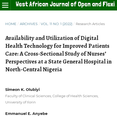
West African Journal of Open and Flexible Learning
HOME
/
ARCHIVES
/
VOL. 11 NO. 1 (2022)
/
Research Articles
Availability and Utilization of Digital
Health Technology for Improved Patients
Care: A Cross-Sectional Study of Nurses’
Perspectives at a State General Hospital in
North-Central Nigeria
Simeon K. Olubiyi
Faculty of Clinical Sciences, College of Health Sciences,
University of Ilorin
Emmanuel E. Anyebe